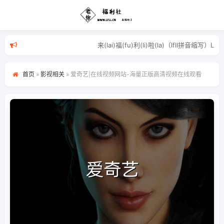
来(lai)福(fu)利(li)啦(la)（
首页
»
影视相关
»
爱奇艺|在线视频网站-海量正版高清视频在线观看