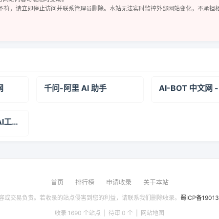
不符，请立即停止访问并联系管理员删除。本站无法实时监控外部网站变化，不承担
网
千问-阿里 AI 助手
Juhe.ai - 聚合全球AI工具和网站，一站式探索AI世界
首页
排行榜
申请收录
关于本站
容或交易负责。若收录的站点侵害到您的利益，请联系我们删除收录。
蜀ICP备1901
收录 1690 个站点 | 待审 0 个 |
网站地图