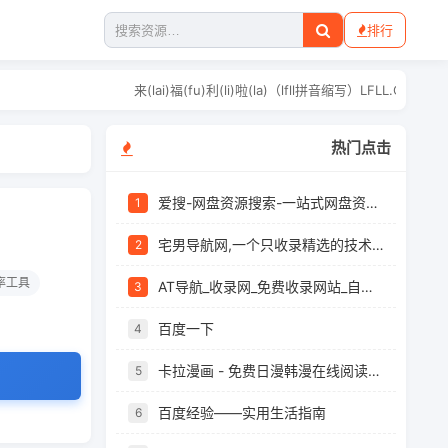
排行
来(lai)福(fu)利(li)啦(la)（lfll拼
热门点击
爱搜-网盘资源搜索-一站式网盘资源搜索，阿里夸克百度迅雷UC全聚合
1
宅男导航网,一个只收录精选的技术导航网站
2
率工具
AT导航_收录网_免费收录网站_自动收录网_秒收录
3
百度一下
4
卡拉漫画 - 免费日漫韩漫在线阅读，最新章节快速更新
5
百度经验——实用生活指南
6