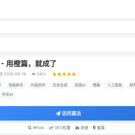
 - 用橙篇，就成了
2026-06-19
290+
作
智能助手
内容创作
文本生成
百度AI
橙篇
人工智能
效
中文AI
访问直达
Whois
SEO权重
测速
备案