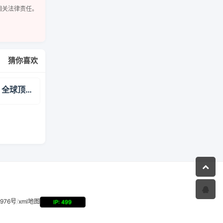
相关法律责任。
猜你喜欢
AI-BOT 中文网 - 全球顶尖AI大模型使用指南 | 国内访问ChatGPT、Claude、Gemini方法
3976号
/
xml地图
IP: 499