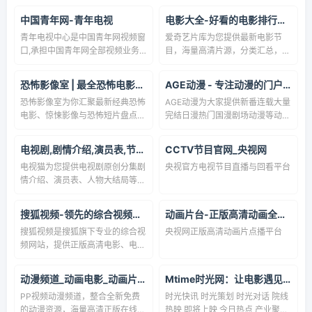
中国青年网-青年电视
电影大全-好看的电影排行榜-爱奇艺
青年电视中心是中国青年网视频窗
爱奇艺片库为您提供最新电影节
口,承担中国青年网全部视频业务,
目，海量高清片源，分类汇总，更
集策划、采访、播报、录制、剪
新及时, 不容错过的高分佳作尽在
辑、包装于一身的影音资讯部门。
爱奇艺官方片库！
恐怖影像室 | 最全恐怖电影与惊悚影像盘点
AGE动漫 - 专注动漫的门户网站
恐怖影像室为你汇聚最新经典恐怖
AGE动漫为大家提供新番连载大量
电影、惊悚影像与恐怖短片盘点。
完结日漫热门国漫剧场动漫等动漫
深度解析恐怖场景与剧情，带你探
的在线观看！
索最真实的惊悚体验。
电视剧,剧情介绍,演员表,节目预告_电视猫
CCTV节目官网_央视网
电视猫为您提供电视剧原创分集剧
央视官方电视节目直播与回看平台
情介绍、演员表、人物大结局等信
息，最新一期综艺节目预告、热门
电影、明星资料以及每周电视节目
搜狐视频-领先的综合视频网站,正版高清视频在线观看,原创视频上传,全网视频搜索
动画片台-正版高清动画全集视频点播_动画_央视网(cctv.com)
单，电视猫是您看电视看剧情的必
搜狐视频是搜狐旗下专业的综合视
央视网正版高清动画片点播平台
备网站。
频网站，提供正版高清电影、电视
剧、综艺、纪录片、动漫等。网罗
最新最热新闻、娱乐资讯，同时提
动漫频道_动画电影_动画片大全 - PP视频 - 原PPTV聚力视频
Mtime时光网：让电影遇见生活
供免费视频空间和视频分享服务。
PP视频动漫频道，整合全新免费
时光快讯 时光策划 时光对话 院线
的动漫资源，海量高清正版在线动
热映 即将上映 今日热点 产业聚焦