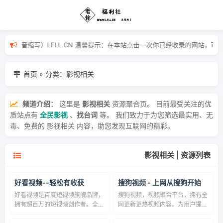
(li)啦(la)（lfll拼音缩写）LFLL.CN 温馨提示：在本站点击
首页
»
分类：影视相关
频道介绍：
这里是
影视相关
资源聚合页。 目前最受关注的优
质站点有
全民影视
、
找台词
等。 我们致力于为您筛选最实用、无
毒、免费的 影视相关 内容，助您发现互联网的精彩。
影视相关 | 资源列表
好看视频--轻松有收获
搜狗视频 - 上网从搜狗开始
好看视频是百度短视频旗舰品牌，
搜狗视频，视频聚合平台，拥有全
拥有超百万的短视频创作者。全面
网更新更热视频内容。为用户提供
覆盖知识、美食、生活、健康、文
高清电影,电视剧,动漫,综艺等视频