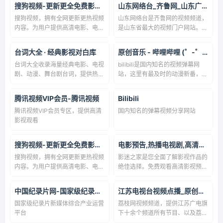
化、游戏、影视等海量视频，致力
在线观看，以及视频搜索等服务
搜狗视频-更新更全免费影视剧观看平台
山东网络台_齐鲁网_山东广播电视台主办
于为用户提供优质的视频内容与观
搜狗视频，拥有全网更新更热视频
山东网络台是齐鲁网的视频频道，
看体验，让用户轻松有收获。
内容。为用户提供高清电影、电视
是山东省最大的视频门户网站。山
剧、动漫、综艺等视频在线观看，
东网络台为您提供山东广播电视台
以及视频搜索等服务
旗下山东卫视、齐鲁电视台、体
台词大全 · 经典影视对白库
原创音乐 - 哔哩哔哩 (゜-゜)つロ 干杯~-bilibili
育、农科、新闻、文旅、少儿、读
台词大全收录海量经典电影、电视
bilibili是国内知名的视频弹幕网
书等10个电视频道和9个广播频道
剧、动漫、舞台剧台词，提供热门
站，这里有最及时的动漫新番，最
的在线直播以及歌声传奇、让梦想
对白、感人语录、搞笑片段，是影
棒的ACG氛围，最有创意的Up
飞、快乐向前冲、民生直通车、生
视爱好者的灵感宝库。
主。大家可以在这里找到许多欢
活帮、拉呱等100多档广播、电视
腾讯视频VIP会员-腾讯视频
Bilibili
乐。
节目的在线点播服务。
腾讯视频VIP会员专区，提供高清
国内知名的弹幕视频分享网站
影视观看
搜狗视频-更新更全免费影视剧观看平台
电影预告,热播电视剧,高清影视预告片免费观看 - 影迷之家 -
搜狗视频，拥有全网更新更热视频
影迷之家是您全面了解影视作品的
内容。为用户提供高清电影、电视
绝佳选择。免费观看高清影视预告
剧、动漫、综艺等视频在线观看，
片，同时获取影视评论、剧照、海
以及视频搜索等服务
报、主演和导演等详细信息，让您
中国纪录片网-国家级纪录片新媒体综合性产业运营平台
江苏电视台视频点播_原创视频在线观看-荔枝网视频
更深入地了解电影和电视剧。
国家级纪录片新媒体综合产业运营
荔枝网视频频道，提供江苏广电旗
平台
下十余个频道所有节目、以及荔枝
网自制节目的点播。