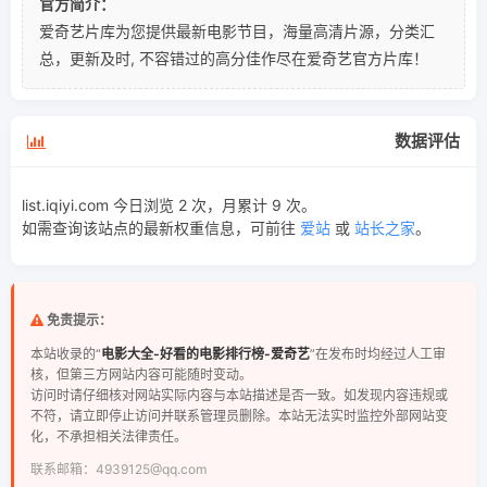
官方简介：
爱奇艺片库为您提供最新电影节目，海量高清片源，分类汇
总，更新及时, 不容错过的高分佳作尽在爱奇艺官方片库！
数据评估
list.iqiyi.com 今日浏览 2 次，月累计 9 次。
如需查询该站点的最新权重信息，可前往
爱站
或
站长之家
。
免责提示：
本站收录的“
电影大全-好看的电影排行榜-爱奇艺
”在发布时均经过人工审
核，但第三方网站内容可能随时变动。
访问时请仔细核对网站实际内容与本站描述是否一致。如发现内容违规或
不符，请立即停止访问并联系管理员删除。本站无法实时监控外部网站变
化，不承担相关法律责任。
联系邮箱：4939125@qq.com