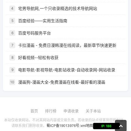
宅男导航网,一个只收录精选的技术导航网站
4
百度经验——实用生活指南
5
百度号码服务平台
6
卡拉漫画 - 免费日漫韩漫在线阅读，最新章节快速更新
7
好看视频--轻松有收获
8
电影导航-影视导航-电影站收录-自动收录网-网站收录
9
漫画狗-漫画大全-免费漫画在线看-最好看的漫画
10
首页
排行榜
申请收录
关于本站
本站仅收录网站，不对其网站内容或交易负责。若收录的站点侵害到您的利益，
请联系我们删除收录。
蜀ICP备19013976号
/
xml地图
IP: 186