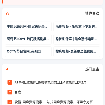
猜你喜欢
中国纪录片网-国家级纪录片新媒体综合性产业运营平台
乐视视频 - 乐视旗下专业的影视剧视频网站_高清视频在线观看
爱奇艺 iQIYI-热门独播剧集在线观看
恐怖影像室 | 最全恐怖电影与惊悚影像盘点
CCTV节目官网_央视网
搜狗视频-更新更全免费影视剧观看平台
热门点击
AT导航_收录网_免费收录网站_自动收录网_秒收录
1
百度一下
2
爱搜-网盘资源搜索-一站式网盘资源搜索，阿里夸克百度迅雷UC全聚合
3