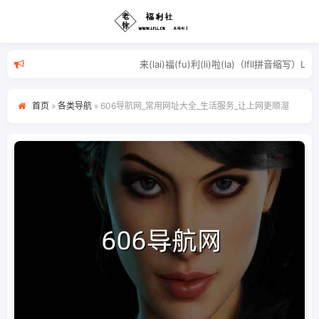
来(lai)福(fu)利(li)啦(la)（
首页
»
各类导航
»
606导航网_常用网址大全_生活服务_让上网更顺溜