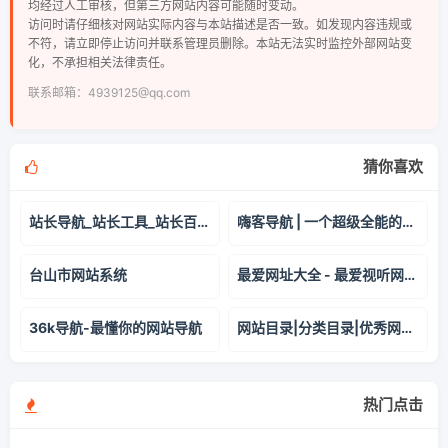
均经过人工审核，但第三方网站内容可能随时变动。
访问时请仔细核对网站实际内容与本站描述是否一致。如发现内容违规或
不符，请立即停止访问并联系管理员删除。本站无法实时监控外部网站变
化，不承担相关法律责任。
联系邮箱：4939125@qq.com
猜你喜欢
站长导航_站长工具_站长百科，为站长提供动力
嗨客导航 | 一个超级全能的导航网站
台山市网站系统
最爱网址大全 - 最爱视听网址导航
36k导航-最懂你的网站导航
网站目录|分类目录|优秀网站-315友链网【官方网站】
热门点击