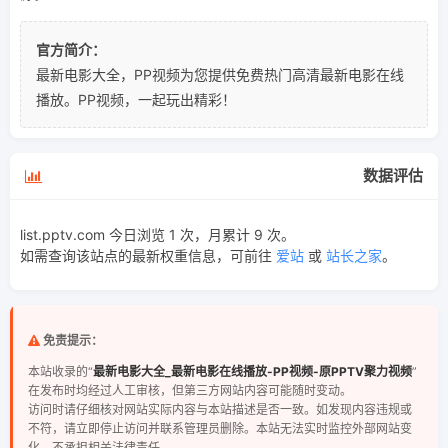
官方简介：
最新电影大全，PP视频为您提供免费热门高清最新电影在线
播放。PP视频，一起玩出精彩！
数据评估
list.pptv.com 今日浏览 1 次，月累计 9 次。
如需查询该站点的最新权重信息，可前往
爱站
或
站长之家
。
免责提示：
本站收录的“
最新电影大全_最新电影在线播放-PP视频-原PPTV聚力视频
”
在发布时均经过人工审核，但第三方网站内容可能随时变动。
访问时请仔细核对网站实际内容与本站描述是否一致。如发现内容违规或
不符，请立即停止访问并联系管理员删除。本站无法实时监控外部网站变
化，不承担相关法律责任。