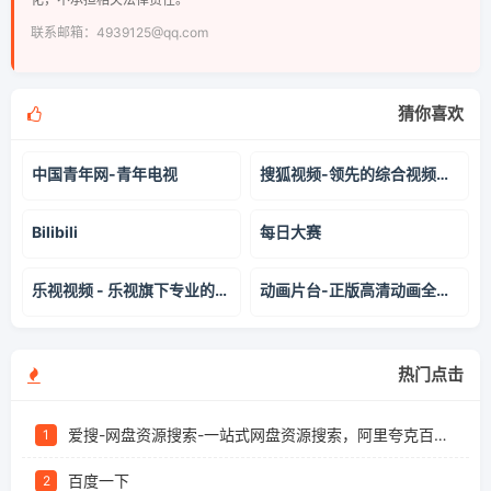
联系邮箱：4939125@qq.com
猜你喜欢
中国青年网-青年电视
搜狐视频-领先的综合视频网站,正版高清视频在线观看,原创视频上传,全网视频搜索
Bilibili
每日大赛
乐视视频 - 乐视旗下专业的影视剧视频网站_高清视频在线观看
动画片台-正版高清动画全集视频点播_动画_央视网(cctv.com)
热门点击
爱搜-网盘资源搜索-一站式网盘资源搜索，阿里夸克百度迅雷UC全聚合
1
百度一下
2