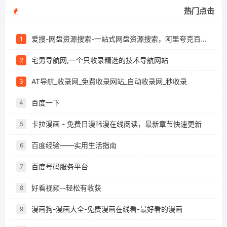
热门点击
爱搜-网盘资源搜索-一站式网盘资源搜索，阿里夸克百度迅雷UC全聚合
1
宅男导航网,一个只收录精选的技术导航网站
2
AT导航_收录网_免费收录网站_自动收录网_秒收录
3
百度一下
4
卡拉漫画 - 免费日漫韩漫在线阅读，最新章节快速更新
5
百度经验——实用生活指南
6
百度号码服务平台
7
好看视频--轻松有收获
8
漫画狗-漫画大全-免费漫画在线看-最好看的漫画
9