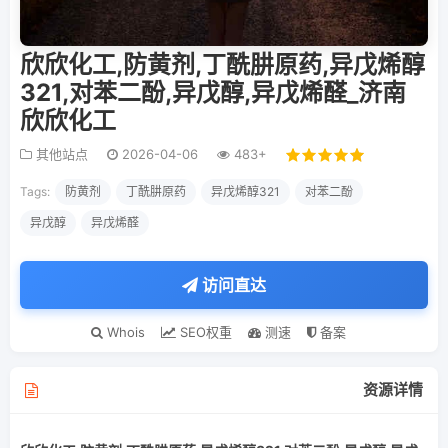
欣欣化工,防黄剂,丁酰肼原药,异戊烯醇
321,对苯二酚,异戊醇,异戊烯醛_济南
欣欣化工
其他站点
2026-04-06
483+
Tags:
防黄剂
丁酰肼原药
异戊烯醇321
对苯二酚
异戊醇
异戊烯醛
访问直达
Whois
SEO权重
测速
备案
资源详情