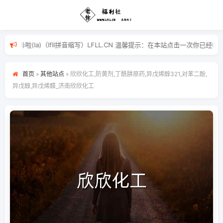
)福(fu)利(li)啦(la)（lfll拼音缩写）LFLL.CN 温馨提示
首页
»
其他站点
»
欣欣化工,防黄剂,丁酰肼原药,异戊烯醇321,对苯二酚,
异戊醇,异戊烯醛_济南欣欣化工