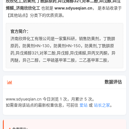
欣欣化工,防黄剂,丁酰肼原药,异戊烯醇321,对苯二酚,异戊醇,异戊
烯醛_济南欣欣化工
也就是
www.sdyueqian.cn
， 是本站收录于
【其他站点】分类下的优质资源。
官方简介：
济南欣烨化工有限公司是一家集科研，销售防黄剂，丁酰肼
原药，防黄剂HN-130，防黄剂HN-150，防黄剂,丁酰肼原
药,异戊烯醇321,对苯二酚,异戊醇,异戊烯醛,异丙叉丙酮，异
丙醚，异己二醇，二甲硫基甲苯二胺，二乙基甲苯二胺，
数据评估
www.sdyueqian.cn 今日浏览 1 次，月累计 5 次。
如需查询该站点的最新权重信息，可前往
爱站
或
站长之家
。