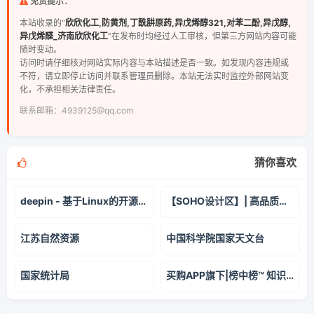
免责提示：
本站收录的“
欣欣化工,防黄剂,丁酰肼原药,异戊烯醇321,对苯二酚,异戊醇,
异戊烯醛_济南欣欣化工
”在发布时均经过人工审核，但第三方网站内容可能
随时变动。
访问时请仔细核对网站实际内容与本站描述是否一致。如发现内容违规或
不符，请立即停止访问并联系管理员删除。本站无法实时监控外部网站变
化，不承担相关法律责任。
联系邮箱：4939125@qq.com
猜你喜欢
deepin - 基于Linux的开源国产操作系统
【SOHO设计区】| 高品质室内空间设计网站及设计服务平台 | 只为更懂生活
江苏自然资源
中国科学院国家天文台
国家统计局
买购APP旗下|榜中榜™ 知识榜 品牌榜 十大排行榜门户!