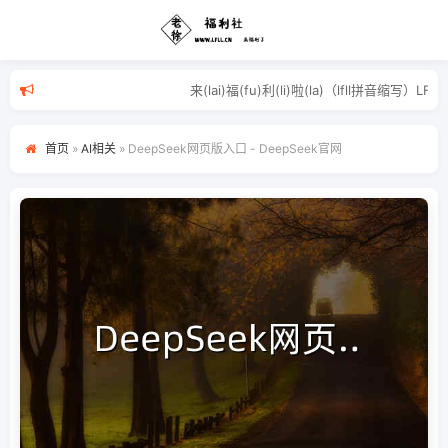
来(lai)福(fu)利(li)啦(la)（
首页
»
AI相关
»
DeepSeek网页版入口 - DeepSeek官网