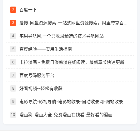
百度一下
2
爱搜-网盘资源搜索-一站式网盘资源搜索，阿里夸克百度迅雷UC全聚合
3
宅男导航网,一个只收录精选的技术导航网站
4
百度经验——实用生活指南
5
卡拉漫画 - 免费日漫韩漫在线阅读，最新章节快速更新
6
百度号码服务平台
7
好看视频--轻松有收获
8
电影导航-影视导航-电影站收录-自动收录网-网站收录
9
漫画狗-漫画大全-免费漫画在线看-最好看的漫画
10