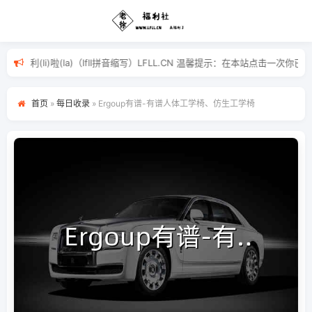
ai)福(fu)利(li)啦(la)（lfll拼音缩写）LFLL.CN 温
首页
»
每日收录
»
Ergoup有谱-有谱人体工学椅、仿生工学椅