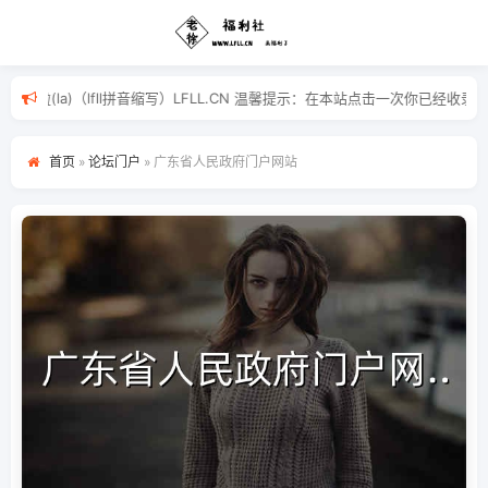
福(fu)利(li)啦(la)（lfll拼音缩写）LFLL.CN 温馨提示：
首页
»
论坛门户
»
广东省人民政府门户网站