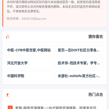
访问时请仔细核对网站实际内容与本站描述是否一致。如发现内容违规或
不符，请立即停止访问并联系管理员删除。本站无法实时监控外部网站变
化，不承担相关法律责任。
联系邮箱：4939125@qq.com
猜你喜欢
中医-CFB中医世家,中医网站
首页—在DOIT社区分享各种DIY项目-DOIT社区
河北开放大学
技术邻-找技术专家，学专业知识
中国科学院
米游社-miHoYo官方社区-技术宅拯救世界
热门点击
爱搜-网盘资源搜索-一站式网盘资源搜索，阿里夸克百度迅雷UC全聚合
1