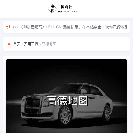
福(fu)利(li)啦(la)（lfll拼音缩写）LFLL.CN 温馨提示：
首页
»
实用工具
»
高德地图