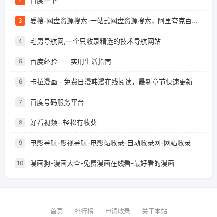
百度一下
2
爱搜-网盘资源搜索-一站式网盘资源搜索，阿里夸克百度迅雷UC全聚合
3
宅男导航网,一个只收录精选的技术导航网站
4
百度经验——实用生活指南
5
卡拉漫画 - 免费日漫韩漫在线阅读，最新章节快速更新
6
百度号码服务平台
7
好看视频--轻松有收获
8
电影导航-影视导航-电影站收录-自动收录网-网站收录
9
漫画狗-漫画大全-免费漫画在线看-最好看的漫画
10
首页
排行榜
申请收录
关于本站