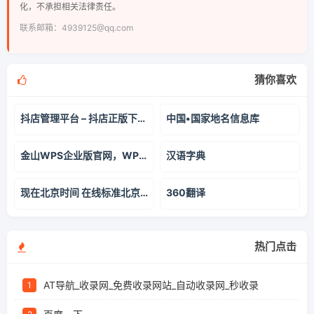
化，不承担相关法律责任。
联系邮箱：4939125@qq.com
猜你喜欢
抖店管理平台 – 抖店正版下载 | 支持售后处理与违规预警的店铺运营助手
中国•国家地名信息库
金山WPS企业版官网，WPS Office提供兼容、正版、适用OFFICE
汉语字典
现在北京时间 在线标准北京时间校对
360翻译
热门点击
AT导航_收录网_免费收录网站_自动收录网_秒收录
1