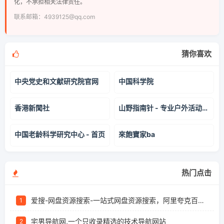
化，不承担相关法律责任。
联系邮箱：4939125@qq.com
猜你喜欢
中央党史和文献研究院官网
中国科学院
香港新聞社
山野指南针 - 专业户外活动信息平台 | 徒步、登山、露营活动聚合
中国老龄科学研究中心 - 首页
來飽寶家ba
热门点击
爱搜-网盘资源搜索-一站式网盘资源搜索，阿里夸克百度迅雷UC全聚合
1
宅男导航网,一个只收录精选的技术导航网站
2