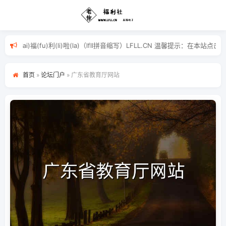
来(lai)福(fu)利(li)啦(la)（lfll拼音缩写）LFLL.
首页
»
论坛门户
»
广东省教育厅网站