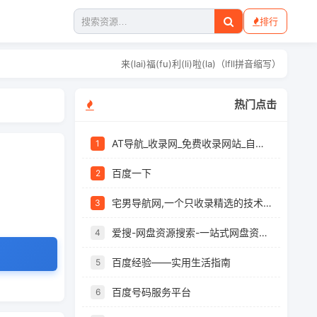
排行
来(lai)福(fu)利(li)啦(la)（lf
热门点击
AT导航_收录网_免费收录网站_自动收录网_秒收录
1
百度一下
2
宅男导航网,一个只收录精选的技术导航网站
3
爱搜-网盘资源搜索-一站式网盘资源搜索，阿里夸克百度迅雷UC全聚合
4
百度经验——实用生活指南
5
百度号码服务平台
6