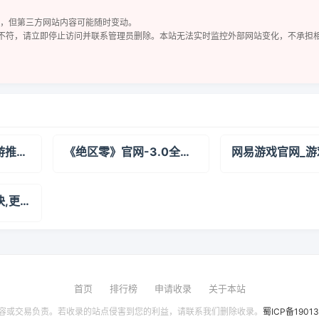
核，但第三方网站内容可能随时变动。
不符，请立即停止访问并联系管理员删除。本站无法实时监控外部网站变化，不承担
安粉丝网-好玩的手游推荐-热门手机游戏下载-安卓软件下载
《绝区零》官网-3.0全新版本「某个梦游者的自白」现已上线！
网易游戏官网_游
赛博网游加速器_更快,更稳,为欢乐加速【官方网站】
首页
排行榜
申请收录
关于本站
容或交易负责。若收录的站点侵害到您的利益，请联系我们删除收录。
蜀ICP备1901