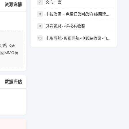
文心一言
7
资源详情
卡拉漫画 - 免费日漫韩漫在线阅读，最新章节快速更新
8
好看视频--轻松有收获
9
电影导航-影视导航-电影站收录-自动收录网-网站收录
10
风”的《天
回MMO黄
数据评估