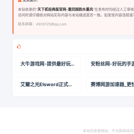
免责提示：
本站收录的“
天下贰经典版官网-重回国韵水墨风
”在发布时均经过人工审
访问时请仔细核对网站实际内容与本站描述是否一致。如发现内容违规或
联系邮箱：4939125@qq.com
大牛游戏网-提供最好玩的手机游戏下载！
艾爾之光Elsword正式官方
本站仅收录网站，不对其网站内