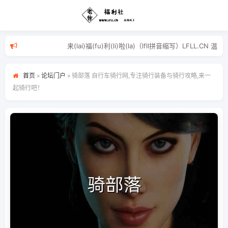
来(lai)福(fu)利(li)啦(la)（lfll拼
首页
»
论坛门户
»
骑部落 自行车骑行网,专注骑行装备与骑行攻略,来一
起骑行吧！