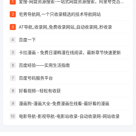
爱搜-网盘资源搜索-一站式网盘资源搜索，阿里夸克百度迅雷UC全聚合
1
宅男导航网,一个只收录精选的技术导航网站
2
AT导航_收录网_免费收录网站_自动收录网_秒收录
3
百度一下
4
卡拉漫画 - 免费日漫韩漫在线阅读，最新章节快速更新
5
百度经验——实用生活指南
6
百度号码服务平台
7
好看视频--轻松有收获
8
漫画狗-漫画大全-免费漫画在线看-最好看的漫画
9
电影导航-影视导航-电影站收录-自动收录网-网站收录
10