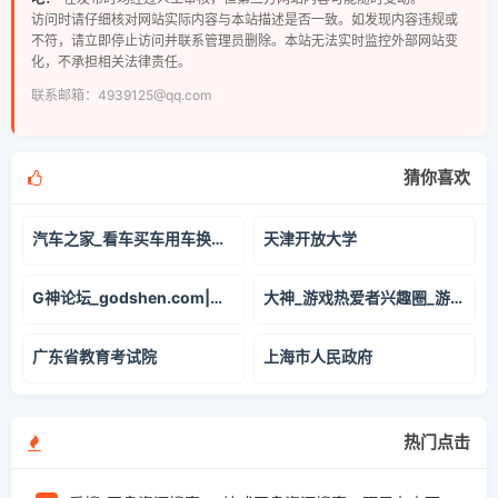
访问时请仔细核对网站实际内容与本站描述是否一致。如发现内容违规或
不符，请立即停止访问并联系管理员删除。本站无法实时监控外部网站变
化，不承担相关法律责任。
联系邮箱：4939125@qq.com
猜你喜欢
汽车之家_看车买车用车换车,省时省心省钱
天津开放大学
G神论坛_godshen.com|绿色软件|破解软件|破解游戏 -
大神_游戏热爱者兴趣圈_游戏社区
广东省教育考试院
上海市人民政府
热门点击