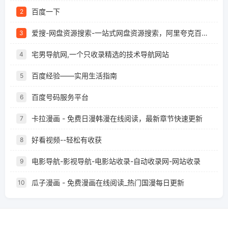
百度一下
2
爱搜-网盘资源搜索-一站式网盘资源搜索，阿里夸克百度迅雷UC全聚合
3
宅男导航网,一个只收录精选的技术导航网站
4
百度经验——实用生活指南
5
百度号码服务平台
6
卡拉漫画 - 免费日漫韩漫在线阅读，最新章节快速更新
7
好看视频--轻松有收获
8
电影导航-影视导航-电影站收录-自动收录网-网站收录
9
瓜子漫画 - 免费漫画在线阅读_热门国漫每日更新
10