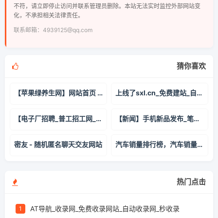
不符，请立即停止访问并联系管理员删除。本站无法实时监控外部网站变
化，不承担相关法律责任。
联系邮箱：4939125@qq.com
猜你喜欢
【苹果绿养生网】网站首页 - 分享食疗养生保健知识与中医养生之道
上线了sxl.cn_免费建站_自助建站_免费网站建设_小程序制作
【电子厂招聘_普工招工网_工厂招聘信息平台】-工立方打工网
【新闻】手机新品发布_笔记本平板电脑资讯_汽车智能家电动态-爱科技
密友 - 随机匿名聊天交友网站
汽车销量排行榜，汽车销量查询，2026年汽车销量排行榜 - 车主之家
热门点击
AT导航_收录网_免费收录网站_自动收录网_秒收录
1