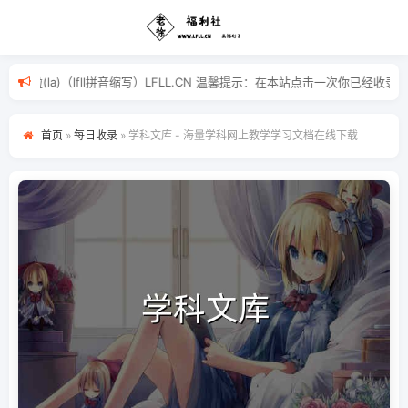
福(fu)利(li)啦(la)（lfll拼音缩写）LFLL.CN 温馨提示：
首页
»
每日收录
»
学科文库 - 海量学科网上教学学习文档在线下载