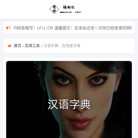
u)利(li)啦(la)（lfll拼音缩写）LFLL.CN 温馨提示：在本站
首页
»
实用工具
»
汉语字典 - 在线查字典