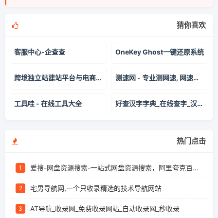
猜你喜欢
客服中心-企查查
OneKey Ghost一键还原系统
跨境独立站建站平台与电商解决方案 ｜店匠 Shoplazza
测速网 - 专业测网速, 网速测试, 宽带提速, 游戏测速, 直播测速, 5G测速, 物联网监测, Wi-Fi 7, Wi-Fi 6, FTTR, 全屋Wi-Fi - SpeedTest.cn
工具哇 - 在线工具大全
好查汉字字典_在线查字_汉字笔画部首拼音查询工具
热门点击
爱搜-网盘资源搜索-一站式网盘资源搜索，阿里夸克百度迅雷UC全聚合
1
宅男导航网,一个只收录精选的技术导航网站
2
AT导航_收录网_免费收录网站_自动收录网_秒收录
3