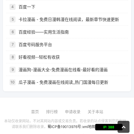
百度一下
4
卡拉漫画 - 免费日漫韩漫在线阅读，最新章节快速更新
5
百度经验——实用生活指南
6
百度号码服务平台
7
好看视频--轻松有收获
8
漫画狗-漫画大全-免费漫画在线看-最好看的漫画
9
瓜子漫画 - 免费漫画在线阅读_热门国漫每日更新
10
首页
排行榜
申请收录
关于本站
本站仅收录网站，不对其网站内容或交易负责。若收录的站点侵害到您的利益，
请联系我们删除收录。
蜀ICP备19013976号
/
xml地图
IP: 388