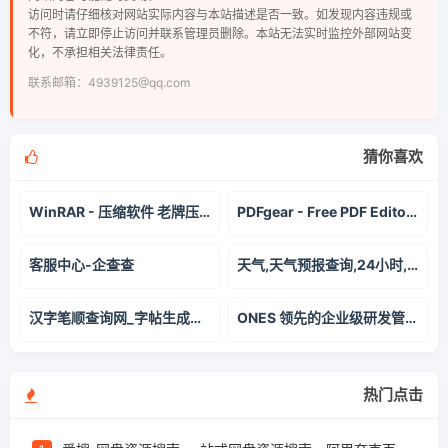
访问时请仔细核对网站实际内容与本站描述是否一致。如发现内容违规或
不符，请立即停止访问并联系管理员删除。本站无法实时监控外部网站变
化，不承担相关法律责任。
联系邮箱：4939125@qq.com
猜你喜欢
WinRAR - 压缩软件 老牌压缩软件知名产品 经典装机软件之一
PDFgear - Free PDF Editor Software & Online tools
客服中心-企查查
天气,天气预报查询,24小时,今天,明天,未来一周7天,10天,15天,40天查询_2345天气预报
汉字笔顺查询网_字帖生成器_笔顺笔画表_笔画顺序查询_田字格米字格练字模版
ONES 领先的企业级研发管理平台 | ONES
热门点击