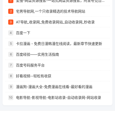
爱搜-网盘资源搜索-一站式网盘资源搜索，阿里夸克百度迅雷UC全聚合
1
宅男导航网,一个只收录精选的技术导航网站
2
AT导航_收录网_免费收录网站_自动收录网_秒收录
3
百度一下
4
卡拉漫画 - 免费日漫韩漫在线阅读，最新章节快速更新
5
百度经验——实用生活指南
6
百度号码服务平台
7
好看视频--轻松有收获
8
漫画狗-漫画大全-免费漫画在线看-最好看的漫画
9
电影导航-影视导航-电影站收录-自动收录网-网站收录
10