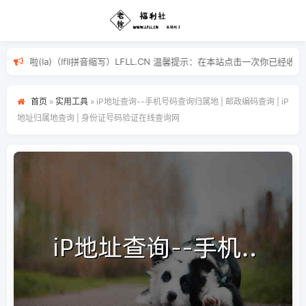
)福(fu)利(li)啦(la)（lfll拼音缩写）LFLL.CN 温馨提示
首页
»
实用工具
»
iP地址查询--手机号码查询归属地 | 邮政编码查询 | iP
地址归属地查询 | 身份证号码验证在线查询网