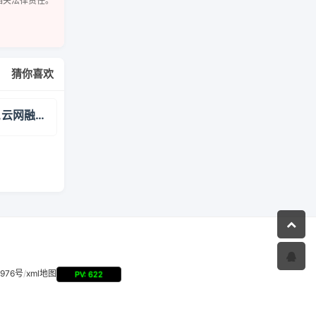
相关法律责任。
猜你喜欢
中国电信-天翼云,云网融合,安全可信,专享定制
3976号
/
xml地图
PV: 622