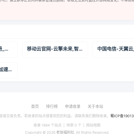
不符，请立即停止访问并联系管理员删除。本站无法实时监控外部网站变化，不承担
阿里云万网_域名注册_域名交易_建站_备案_资质_商标_软著-阿里云
移动云官网-云擎未来,智信天下
网站安全防护_CDN加速_Web安全加速_高防云盾_网站加速_云盾_「YUNDUN」
首页
排行榜
申请收录
关于本站
容或交易负责。若收录的站点侵害到您的利益，请联系我们删除收录。
蜀ICP备1901
收录 1694 个站点 | 待审 0 个 |
网站地图
Copyright © 2026
老徐福利社
. All Rights Reserved.