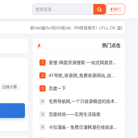
排行
来(lai)福(fu)利(li)啦(la)（lfll拼音缩写
热门点击
爱搜-网盘资源搜索-一站式网盘资源搜索，阿里夸克百度迅雷UC全聚合
1
AT导航_收录网_免费收录网站_自动收录网_秒收录
2
边缘计算
百度一下
3
宅男导航网,一个只收录精选的技术导航网站
4
百度经验——实用生活指南
5
卡拉漫画 - 免费日漫韩漫在线阅读，最新章节快速更新
6