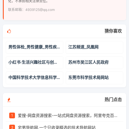
化，不承担相关法律责任。
联系邮箱：4939125@qq.com
猜你喜欢
男性体检_男性健康_男性疾病_99健康网
江苏频道_凤凰网
小红书·生活兴趣社区与创作服务平台 - Xiaohongshu
苏州市吴江区人民政府
中国科学技术大学信息科学技术学院欢迎你
东莞市科学技术局网站
热门点击
爱搜-网盘资源搜索-一站式网盘资源搜索，阿里夸克百度迅雷UC全聚合
1
宅男导航网,一个只收录精选的技术导航网站
2