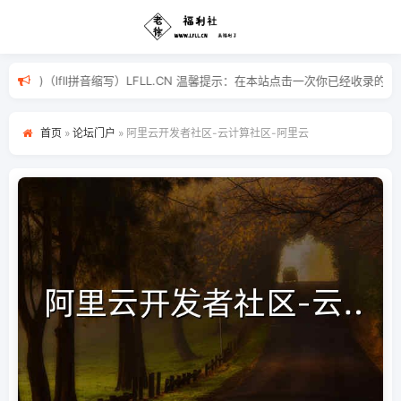
fu)利(li)啦(la)（lfll拼音缩写）LFLL.CN 温馨提示：在本
首页
»
论坛门户
»
阿里云开发者社区-云计算社区-阿里云