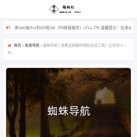
来(lai)福(fu)利(li)啦(la)（lfll拼音缩写）LFL
首页
»
各类导航
»
蜘蛛导航 | 收集全网最好用的在线工具！让你快人一
步~