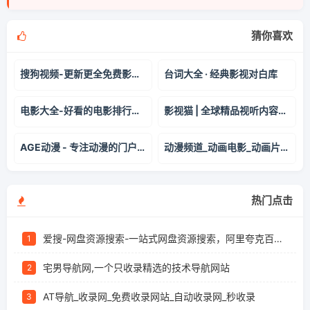
猜你喜欢
搜狗视频-更新更全免费影视剧观看平台
台词大全 · 经典影视对白库
电影大全-好看的电影排行榜-爱奇艺
影视猫 | 全球精品视听内容聚合平台
AGE动漫 - 专注动漫的门户网站
动漫频道_动画电影_动画片大全 - PP视频 - 原PPTV聚力视频
热门点击
爱搜-网盘资源搜索-一站式网盘资源搜索，阿里夸克百度迅雷UC全聚合
1
宅男导航网,一个只收录精选的技术导航网站
2
AT导航_收录网_免费收录网站_自动收录网_秒收录
3