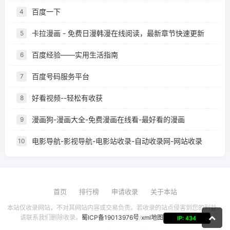
百度一下
4
卡拉漫画 - 免费日漫韩漫在线阅读，最新章节快速更新
5
百度经验——实用生活指南
6
百度号码服务平台
7
好看视频--轻松有收获
8
漫画狗-漫画大全-免费漫画在线看-最好看的漫画
9
电影导航-影视导航-电影站收录-自动收录网-网站收录
10
首页
排行榜
申请收录
关于本站
本站仅收录网站，不对其网站内容或交易负责。若收录的站点侵害到您的利益，
请联系我们删除收录。
蜀ICP备19013976号
/
xml地图
IP: 434