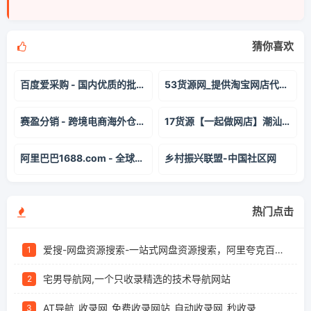
猜你喜欢
百度爱采购 - 国内优质的批发采购平台、货源批发网、进货渠道
53货源网_提供淘宝网店代理代销以及微商货源一件代发平台
赛盈分销 - 跨境电商海外仓B2B一件代发分销平台
17货源【一起做网店】潮汕服装批发_一手货源网17网_潮汕批发市场拿货网
阿里巴巴1688.com - 全球领先的采购批发平台,批发网
乡村振兴联盟-中国社区网
热门点击
爱搜-网盘资源搜索-一站式网盘资源搜索，阿里夸克百度迅雷UC全聚合
1
宅男导航网,一个只收录精选的技术导航网站
2
AT导航_收录网_免费收录网站_自动收录网_秒收录
3