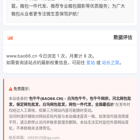
载，箱包一件代发、推荐专业箱包摄影等优质服务；为广大
箱包从业者更专注做生意保驾护航！
数据评估
www.bao66.cn 今日浏览 1 次，月累计 8 次。
如需查询该站点的最新权重信息，可前往
爱站
或
站长之家
。
免责提示：
本站收录的“
包牛牛(BAO66.CN) - 白沟包牛牛，包牛牛网供，河北网包批
发，保定网包批发，白沟网包批发，网包一件代发，全国最低价
”在发布时
均经过人工审核，但第三方网站内容可能随时变动。
访问时请仔细核对网站实际内容与本站描述是否一致。如发现内容违规或
不符，请立即停止访问并联系管理员删除。本站无法实时监控外部网站变
化，不承担相关法律责任。
联系邮箱：4939125@qq.com