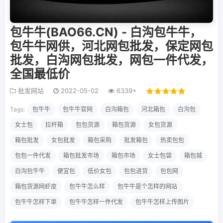
包牛牛(BAO66.CN) - 白沟包牛牛，
包牛牛网供，河北网包批发，保定网包
批发，白沟网包批发，网包一件代发，
全国最低价
批发网站
2022-05-02
6339+
Tags:
包牛牛
包牛牛官网
白沟箱包
河北箱包
白沟包
女士包
拉杆箱
包包货源
箱包货源
女包货源
箱包批发
女包批发
箱包采购
批发箱包
热卖包包
包包一件代发
箱包批发市场
箱包市场
女士包袋
箱包城
白沟包牛牛
便宜包
低价女包
包包进货
包包网
箱包货源网虾皮
包牛牛怎么样
包牛牛是个怎样的网站
包牛牛怎样下单
包牛牛怎样一件代发
包牛牛怎样上传图片