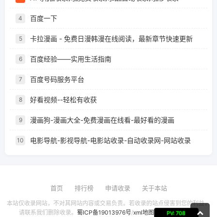
百度一下
4
卡拉漫画 - 免费日漫韩漫在线阅读，最新章节快速更新
5
百度经验——实用生活指南
6
百度号码服务平台
7
好看视频--轻松有收获
8
漫画狗-漫画大全-免费漫画在线看-最好看的漫画
9
电影导航-影视导航-电影站收录-自动收录网-网站收录
10
首页
排行榜
申请收录
关于本站
本站仅收录网站，不对其网站内容或交易负责。若收录的站点侵害到您的利益，
请联系我们删除收录。
蜀ICP备19013976号
/
xml地图
PV: 708