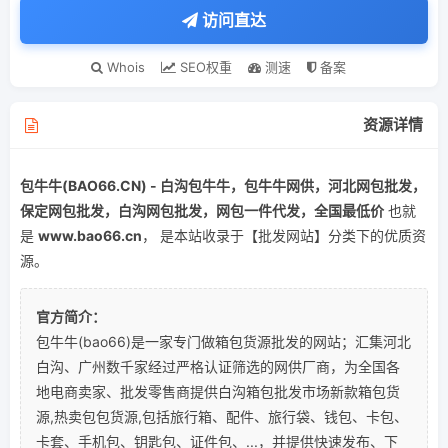
访问直达
Whois
SEO权重
测速
备案
资源详情
包牛牛(BAO66.CN) - 白沟包牛牛，包牛牛网供，河北网包批发，
保定网包批发，白沟网包批发，网包一件代发，全国最低价
也就
是
www.bao66.cn
， 是本站收录于【批发网站】分类下的优质资
源。
官方简介：
包牛牛(bao66)是一家专门做箱包货源批发的网站；汇集河北
白沟、广州数千家经过严格认证筛选的网供厂商，为全国各
地电商卖家、批发零售商提供白沟箱包批发市场新款箱包货
源,热卖包包货源,包括旅行箱、配件、旅行袋、钱包、卡包、
卡套、手机包、钥匙包、证件包、...，并提供快速发布、下