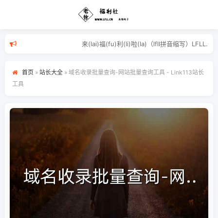
来(lai)福(fu)利(li)啦(la)（lf
首页
»
站长大全
»
域名收录批量查询-网站批量查询工具 - Link113站长
工具