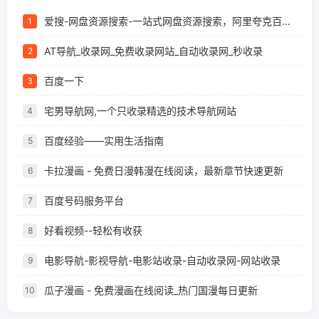
爱搜-网盘资源搜索-一站式网盘资源搜索，阿里夸克百度迅雷UC全聚合
1
AT导航_收录网_免费收录网站_自动收录网_秒收录
2
百度一下
3
宅男导航网,一个只收录精选的技术导航网站
4
百度经验——实用生活指南
5
卡拉漫画 - 免费日漫韩漫在线阅读，最新章节快速更新
6
百度号码服务平台
7
好看视频--轻松有收获
8
电影导航-影视导航-电影站收录-自动收录网-网站收录
9
瓜子漫画 - 免费漫画在线阅读_热门国漫每日更新
10