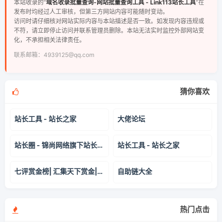
本站收录的“
域名收录批量查询-网站批量查询工具 - Link113站长工具
”在
发布时均经过人工审核，但第三方网站内容可能随时变动。
访问时请仔细核对网站实际内容与本站描述是否一致。如发现内容违规或
不符，请立即停止访问并联系管理员删除。本站无法实时监控外部网站变
化，不承担相关法律责任。
联系邮箱：4939125@qq.com
猜你喜欢
站长工具 - 站长之家
大佬论坛
站长圈 - 锦尚网络旗下站长门户 - 做站长,就上站长圈
站长工具 - 站长之家
七评赏金榜| 汇集天下赏金|聚集天下英才
自助链大全
热门点击