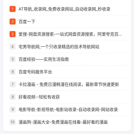
AT导航_收录网_免费收录网站_自动收录网_秒收录
1
百度一下
2
爱搜-网盘资源搜索-一站式网盘资源搜索，阿里夸克百度迅雷UC全聚合
3
宅男导航网,一个只收录精选的技术导航网站
4
百度经验——实用生活指南
5
百度号码服务平台
6
卡拉漫画 - 免费日漫韩漫在线阅读，最新章节快速更新
7
好看视频--轻松有收获
8
电影导航-影视导航-电影站收录-自动收录网-网站收录
9
漫画狗-漫画大全-免费漫画在线看-最好看的漫画
10