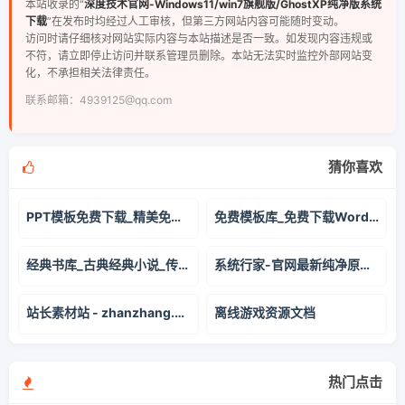
本站收录的“
深度技术官网-Windows11/win7旗舰版/GhostXP纯净版系统
下载
”在发布时均经过人工审核，但第三方网站内容可能随时变动。
访问时请仔细核对网站实际内容与本站描述是否一致。如发现内容违规或
不符，请立即停止访问并联系管理员删除。本站无法实时监控外部网站变
化，不承担相关法律责任。
联系邮箱：4939125@qq.com
猜你喜欢
PPT模板免费下载_精美免费PPT模板下载 -【优品PPT】
免费模板库_免费下载Word/PDF格式模板_高质量模板库
经典书库_古典经典小说_传统文学名著
系统行家-官网最新纯净原版Win11_Win10_Win7_XP系统下载站
站长素材站 - zhanzhang.net
离线游戏资源文档
热门点击