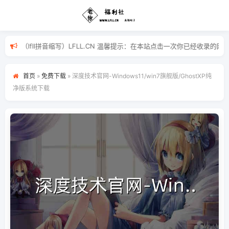
fu)利(li)啦(la)（lfll拼音缩写）LFLL.CN 温馨提示：在本
首页
»
免费下载
»
深度技术官网-Windows11/win7旗舰版/GhostXP纯
净版系统下载