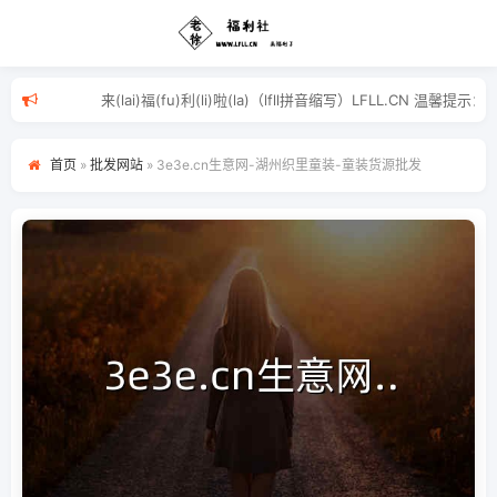
来(lai)福(fu)利(li)啦(la)（lfll拼音缩写）
首页
»
批发网站
»
3e3e.cn生意网-湖州织里童装-童装货源批发