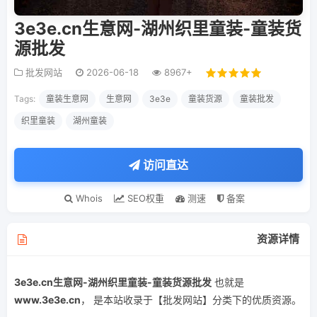
3e3e.cn生意网-湖州织里童装-童装货
源批发
批发网站
2026-06-18
8967+
Tags:
童装生意网
生意网
3e3e
童装货源
童装批发
织里童装
湖州童装
访问直达
Whois
SEO权重
测速
备案
资源详情
3e3e.cn生意网-湖州织里童装-童装货源批发
也就是
www.3e3e.cn
， 是本站收录于【批发网站】分类下的优质资源。