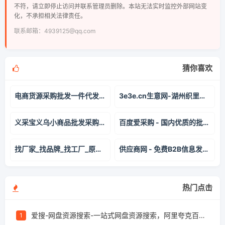
不符，请立即停止访问并联系管理员删除。本站无法实时监控外部网站变
化，不承担相关法律责任。
联系邮箱：4939125@qq.com
猜你喜欢
电商货源采购批发一件代发平台-牛选
3e3e.cn生意网-湖州织里童装-童装货源批发
义采宝义乌小商品批发采购官网
百度爱采购 - 国内优质的批发采购平台、货源批发网、进货渠道
找厂家_找品牌_找工厂_原料供应商_找供应商_厂家信息_分享厂家信息 - 爱分享 - 爱厂家
供应商网 - 免费B2B信息发布网站，百度爱采购官方合作平台
热门点击
爱搜-网盘资源搜索-一站式网盘资源搜索，阿里夸克百度迅雷UC全聚合
1