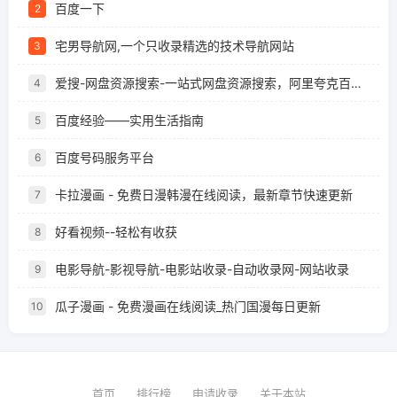
百度一下
2
宅男导航网,一个只收录精选的技术导航网站
3
爱搜-网盘资源搜索-一站式网盘资源搜索，阿里夸克百度迅雷UC全聚合
4
百度经验——实用生活指南
5
百度号码服务平台
6
卡拉漫画 - 免费日漫韩漫在线阅读，最新章节快速更新
7
好看视频--轻松有收获
8
电影导航-影视导航-电影站收录-自动收录网-网站收录
9
瓜子漫画 - 免费漫画在线阅读_热门国漫每日更新
10
首页
排行榜
申请收录
关于本站