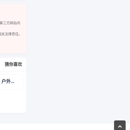
但第三方网站内
相关法律责任。
猜你喜欢
中国户外旅行网 - 户外旅行网-protrek.com.cn-年轻人的轻户外旅行！