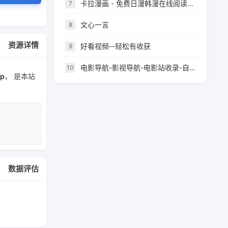
卡拉漫画 - 免费日漫韩漫在线阅读，最新章节快速更新
7
文心一言
8
资源详情
好看视频--轻松有收获
9
电影导航-影视导航-电影站收录-自动收录网-网站收录
10
ip
， 是本站
数据评估