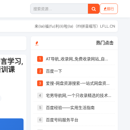
排行
来(lai)福(fu)利(li)啦(la)（lfll拼音缩
热门点击
AT导航_收录网_免费收录网站_自动收录网_秒收录
1
言学习,
培训课
百度一下
2
爱搜-网盘资源搜索-一站式网盘资源搜索，阿里夸克百度迅雷UC全聚合
3
宅男导航网,一个只收录精选的技术导航网站
4
百度经验——实用生活指南
5
百度号码服务平台
6