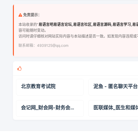
免责提示：
本站收录的“
易语言吧易语言论坛,易语言社区,易语言源码,易语言学习,易
容可能随时变动。
访问时请仔细核对网站实际内容与本站描述是否一致。如发现内容违规或
联系邮箱：4939125@qq.com
北京教育考试院
会记网_财会网-财务会计人的网上学习家园（会计网上学习,会计网上培训）,会计网校战略合作伙伴,