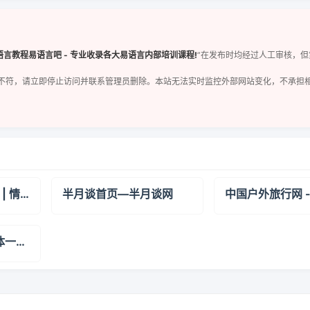
语言教程易语言吧 - 专业收录各大易语言内部培训课程!
”在发布时均经过人工审核，
不符，请立即停止访问并联系管理员删除。本站无法实时监控外部网站变化，不承担
泥鱼 - 匿名聊天平台 | 情感树洞 | 在线交流社区
半月谈首页—半月谈网
医联媒体_医生和媒体一起打造的媒体平台