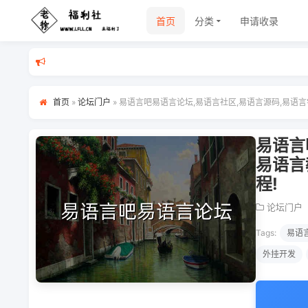
首页
分类
申请收录
首页
»
论坛门户
»
易语言吧易语言论坛,易语言社区,易语言源码,易语言
易语言
易语言
程!
论坛门户
Tags:
易语
外挂开发