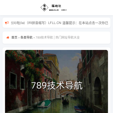
ai)福(fu)利(li)啦(la)（lfll拼音缩写）LFLL.CN 温馨
首页
»
各类导航
»
789技术导航 | 热门网址导航大全