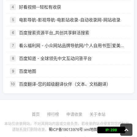
好看视频--轻松有收获
4
电影导航-影视导航-电影站收录-自动收录网-网站收录
5
百度搜索资源平台_共创共享鲜活搜索
6
看么福利网 - 小众网站品牌导航网/个人自用书签|爱美儿信息科技有限公司
7
百度知道 - 全球领先中文互动问答平台
8
百度地图
9
百度翻译-您的超级翻译伙伴（文本、文档翻译）
10
首页
排行榜
申请收录
关于本站
本站仅收录网站，不对其网站内容或交易负责。若收录的站点侵害到您的利益，
请联系我们删除收录。
蜀ICP备19013976号
/
xml地图
IP: 299