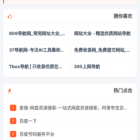
猜你喜欢
606导航网_常用网址大全_生活服务_让上网更顺溜
网站大全 - 精选优质网站导航
37导航网-专注AI工具集和资源查找
免费收录网_免费提交网站_免费收录网站_SEO外链大全- YL网址导航
Tbox导航 | 只收录优质在线工具的导航网站
265上网导航
热门点击
爱搜-网盘资源搜索-一站式网盘资源搜索，阿里夸克百度迅雷UC全聚合
1
百度一下
2
百度号码服务平台
3