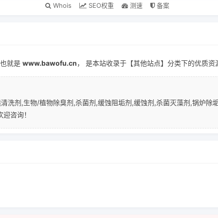
Whois
SEO权重
测速
备案
也就是
www.bawofu.cn
， 是本站收录于【其他站点】分类下的优质资
洗剂,生物/植物除臭剂,杀菌剂,缓蚀阻垢剂,缓蚀剂,杀菌灭藻剂,锅炉除
欢迎咨询！