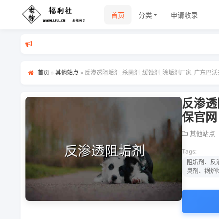
首页
分类
申请收录
首页
»
其他站点
»
反渗透阻垢剂_杀菌剂_缓蚀剂_除垢剂厂家_广东巴
反渗透
保官网
其他站点
Tags:
阻垢剂、反
臭剂、锅炉