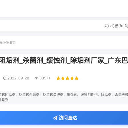
来(lai)福
沃夫环保官网
阻垢剂_杀菌剂_缓蚀剂_除垢剂厂家_广东
2022-09-28
8057+
渗透阻垢剂、反渗透杀菌剂、反渗透清洗剂、缓蚀剂、缓蚀阻垢剂、除垢剂、杀菌灭
除垢剂
访问直达