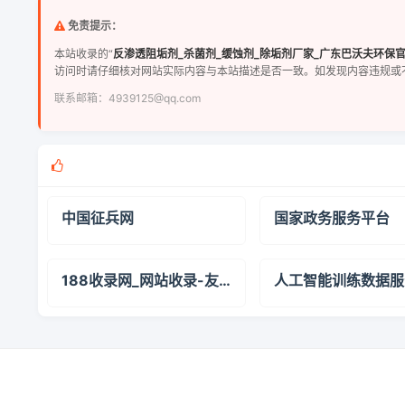
免责提示：
本站收录的“
反渗透阻垢剂_杀菌剂_缓蚀剂_除垢剂厂家_广东巴沃夫环保
访问时请仔细核对网站实际内容与本站描述是否一致。如发现内容违规或
联系邮箱：4939125@qq.com
中国征兵网
国家政务服务平台
188收录网_网站收录-友情链接交换-网址收录-自动秒收录