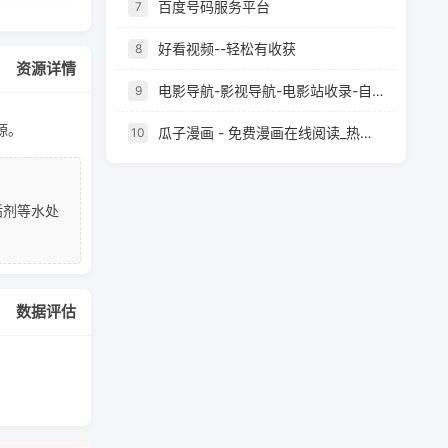
百度号码服务平台
7
好看视频--轻松有收获
8
资源详情
电影导航-影视导航-电影站收录-自动收录网-网站收录
9
源。
瓜子漫画 - 免费漫画在线阅读_热门国漫每日更新
10
垢剂等水处
数据评估