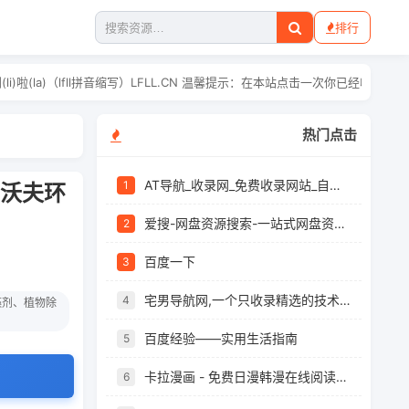
排行
(fu)利(li)啦(la)（lfll拼音缩写）LFLL.CN 温馨提示：在
热门点击
AT导航_收录网_免费收录网站_自动收录网_秒收录
1
巴沃夫环
爱搜-网盘资源搜索-一站式网盘资源搜索，阿里夸克百度迅雷UC全聚合
2
百度一下
3
宅男导航网,一个只收录精选的技术导航网站
4
藻剂、植物除
百度经验——实用生活指南
5
卡拉漫画 - 免费日漫韩漫在线阅读，最新章节快速更新
6