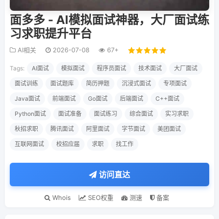
面多多 - AI模拟面试神器，大厂面试练
习求职提升平台
AI相关
2026-07-08
67+
Tags:
AI面试
模拟面试
程序员面试
技术面试
大厂面试
面试训练
面试题库
简历押题
沉浸式面试
专项面试
Java面试
前端面试
Go面试
后端面试
C++面试
Python面试
面试准备
面试练习
综合面试
实习求职
秋招求职
腾讯面试
阿里面试
字节面试
美团面试
互联网面试
校招应届
求职
找工作
访问直达
Whois
SEO权重
测速
备案