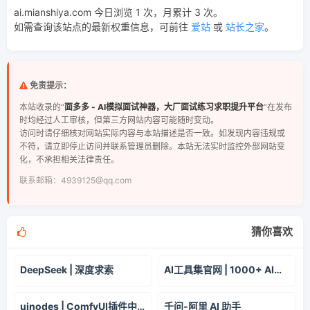
ai.mianshiya.com 今日浏览 1 次，月累计 3 次。
如需查询该站点的最新权重信息，可前往
爱站
或
站长之家
。
免责提示：
本站收录的“
面多多 - AI模拟面试神器，大厂面试练习求职提升平台
”在发布
时均经过人工审核，但第三方网站内容可能随时变动。
访问时请仔细核对网站实际内容与本站描述是否一致。如发现内容违规或
不符，请立即停止访问并联系管理员删除。本站无法实时监控外部网站变
化，不承担相关法律责任。
联系邮箱：4939125@qq.com
猜你喜欢
DeepSeek | 深度求索
AI工具集官网 | 1000+ AI工具集合，国内外AI工具集导航大全
uinodes | ComfyUI插件中文教学
千问-阿里 AI 助手