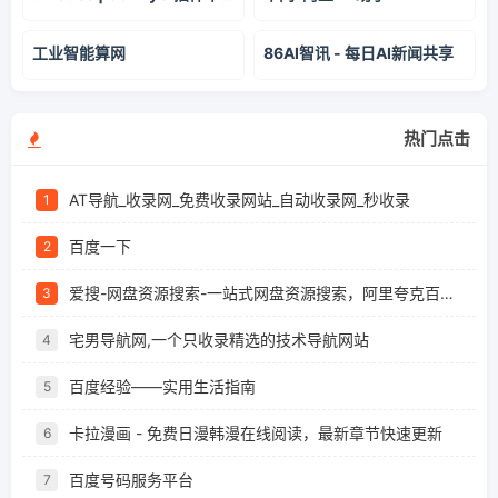
工业智能算网
86AI智讯 - 每日AI新闻共享
热门点击
AT导航_收录网_免费收录网站_自动收录网_秒收录
1
百度一下
2
爱搜-网盘资源搜索-一站式网盘资源搜索，阿里夸克百度迅雷UC全聚合
3
宅男导航网,一个只收录精选的技术导航网站
4
百度经验——实用生活指南
5
卡拉漫画 - 免费日漫韩漫在线阅读，最新章节快速更新
6
百度号码服务平台
7