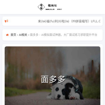
来(lai)福(fu)利(li)啦(la)（lfl
首页
»
AI相关
»
面多多 - AI模拟面试神器，大厂面试练习求职提升平台