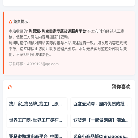
免责提示：
本站收录的“
淘货源-淘宝卖家专属货源服务平台
”在发布时均经过人工审
核，但第三方网站内容可能随时变动。
访问时请仔细核对网站实际内容与本站描述是否一致。如发现内容违规或
不符，请立即停止访问并联系管理员删除。本站无法实时监控外部网站变
化，不承担相关法律责任。
联系邮箱：4939125@qq.com
猜你喜欢
找厂家_找品牌_找工厂_原料供应商_找供应商_厂家信息_分享厂家信息 - 爱分享 - 爱厂家
百度爱采购 - 国内优质的批发采购平台、货源批发网、进货渠道
世界工厂网-世界工厂尽在世界工厂网
17货源【一起做网店】潮汕服装批发_一手货源网17网_潮汕批发市场拿货网
亚马逊跨境电商平台_中国卖家注册官网_开店入驻登录_Amazon亚马逊
义乌小商品城Chinagoods平台-全球最大小商品市场官方平台