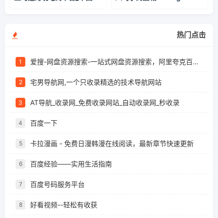
热门点击
爱搜-网盘资源搜索-一站式网盘资源搜索，阿里夸克百度迅雷UC全聚合
1
宅男导航网,一个只收录精选的技术导航网站
2
AT导航_收录网_免费收录网站_自动收录网_秒收录
3
百度一下
4
卡拉漫画 - 免费日漫韩漫在线阅读，最新章节快速更新
5
百度经验——实用生活指南
6
百度号码服务平台
7
好看视频--轻松有收获
8