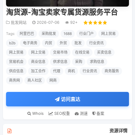
淘货源-淘宝卖家专属货源服务平台
批发网站
2026-07-06
92+
Tags:
阿里巴巴
采购批发
1688
行业门户
网上贸易
b2b
电子商务
内贸
外贸
批发
行业资讯
网上贸易
网上交易
交易市场
在线交易
买卖信息
贸易机会
商业信息
供求信息
采购
求购信息
供应信息
加工合作
代理
商机
行业资讯
商务服务
商务网
商人社区
网商
访问直达
Whois
SEO权重
测速
备案
资源详情