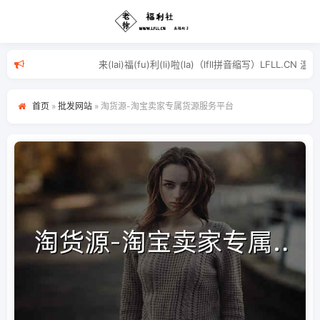
来(lai)福(fu)利(li)啦(la)（lfll拼
首页
»
批发网站
»
淘货源-淘宝卖家专属货源服务平台