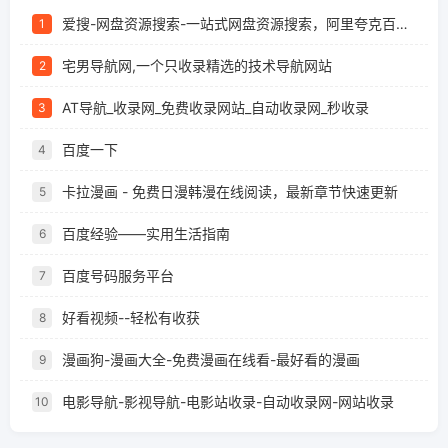
爱搜-网盘资源搜索-一站式网盘资源搜索，阿里夸克百度迅雷UC全聚合
1
宅男导航网,一个只收录精选的技术导航网站
2
AT导航_收录网_免费收录网站_自动收录网_秒收录
3
百度一下
4
卡拉漫画 - 免费日漫韩漫在线阅读，最新章节快速更新
5
百度经验——实用生活指南
6
百度号码服务平台
7
好看视频--轻松有收获
8
漫画狗-漫画大全-免费漫画在线看-最好看的漫画
9
电影导航-影视导航-电影站收录-自动收录网-网站收录
10