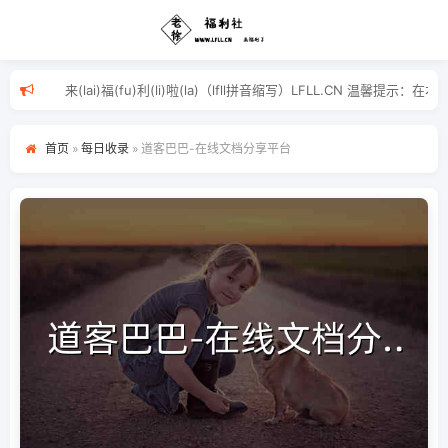
来(lai)福(fu)利(li)啦(la)（lfll拼音缩写）LF
首页
»
每日收录
»
道客巴巴-在线文档分享平台