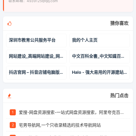
联系邮箱：4939125@qq.com
猜你喜欢
深圳市教育公共服务平台
我的个人主页
网站建设_高端网站建设_网站制作_建网站公司-凡科建站
中文百科全書_中文知識百科_中文百科網站
抖店官网 – 抖音店铺电脑版下载 | 抖音电商官方出品一站式商家工作台
Halo - 强大易用的开源建站工具
热门点击
爱搜-网盘资源搜索-一站式网盘资源搜索，阿里夸克百度迅雷UC全聚合
1
宅男导航网,一个只收录精选的技术导航网站
2