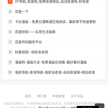
AT导航_收录网_免费收录网站_自动收录网_秒收录
3
百度一下
4
卡拉漫画 - 免费日漫韩漫在线阅读，最新章节快速更新
5
百度经验——实用生活指南
6
百度号码服务平台
7
好看视频--轻松有收获
8
漫画狗-漫画大全-免费漫画在线看-最好看的漫画
9
电影导航-影视导航-电影站收录-自动收录网-网站收录
10
首页
排行榜
申请收录
关于本站
本站仅收录网站，不对其网站内容或交易负责。若收录的站点侵害到您的利益，