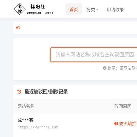
首页
分类
申请收录
提示：若网站刚
最近被驳回/删除记录
网站名称
驳回原因
成***客
防火墙拦
https://ww****e.com