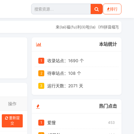
排行
来(lai)福(fu)利(li)啦(la)（l
本站统计
收录站点：1690 个
1
待审站点：108 个
2
运行天数：
2071 天
3
操作
热门点击
重新提
爱搜
1
453
交