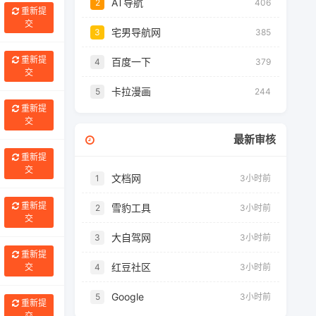
AT导航
2
406
重新提
交
宅男导航网
3
385
重新提
百度一下
4
379
交
卡拉漫画
5
244
重新提
交
最新审核
重新提
交
文档网
1
3小时前
重新提
雪豹工具
2
3小时前
交
大自驾网
3
3小时前
重新提
红豆社区
4
3小时前
交
Google
5
3小时前
重新提
交