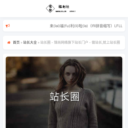
来(lai)福(fu)利(li)啦(la)（l
首页
»
站长大全
»
站长圈 - 锦尚网络旗下站长门户 - 做站长,就上站长圈