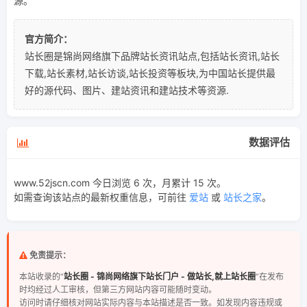
源。
官方简介：
站长圈是锦尚网络旗下品牌站长资讯站点,包括站长资讯,站长
下载,站长素材,站长访谈,站长投资等板块,为中国站长提供最
好的源代码、图片、建站资讯和建站技术等资源.
数据评估
www.52jscn.com 今日浏览 6 次，月累计 15 次。
如需查询该站点的最新权重信息，可前往
爱站
或
站长之家
。
免责提示：
本站收录的“
站长圈 - 锦尚网络旗下站长门户 - 做站长,就上站长圈
”在发布
时均经过人工审核，但第三方网站内容可能随时变动。
访问时请仔细核对网站实际内容与本站描述是否一致。如发现内容违规或