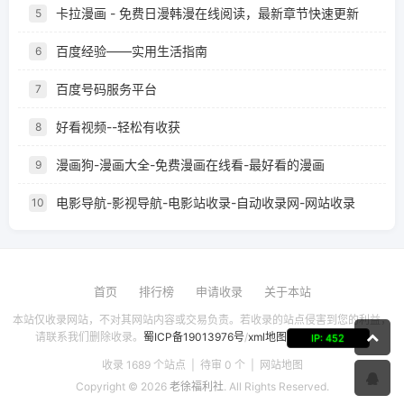
卡拉漫画 - 免费日漫韩漫在线阅读，最新章节快速更新
5
百度经验——实用生活指南
6
百度号码服务平台
7
好看视频--轻松有收获
8
漫画狗-漫画大全-免费漫画在线看-最好看的漫画
9
电影导航-影视导航-电影站收录-自动收录网-网站收录
10
首页
排行榜
申请收录
关于本站
本站仅收录网站，不对其网站内容或交易负责。若收录的站点侵害到您的利益，
请联系我们删除收录。
蜀ICP备19013976号
/
xml地图
IP: 452
收录 1689 个站点 | 待审 0 个 |
网站地图
Copyright © 2026
老徐福利社
. All Rights Reserved.