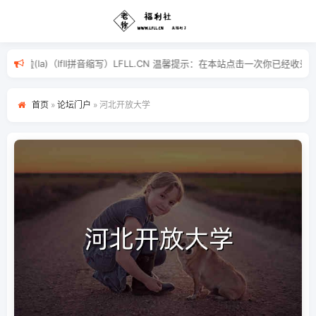
福(fu)利(li)啦(la)（lfll拼音缩写）LFLL.CN 温馨提示：
首页
»
论坛门户
»
河北开放大学