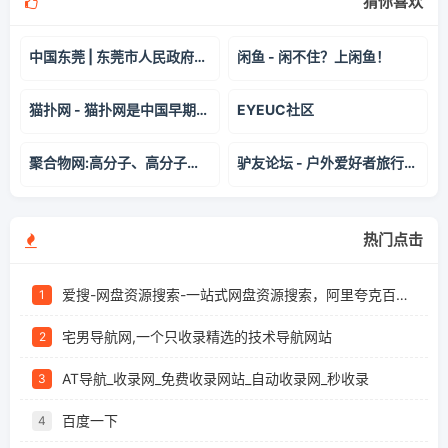
猜你喜欢
中国东莞 | 东莞市人民政府门户网站
闲鱼 - 闲不住？上闲鱼！
猫扑网 - 猫扑网是中国早期互联网的重要发源地！
EYEUC社区
聚合物网:高分子、高分子材料、高分子科学、塑料、橡胶、纤维、复合材料、涂料、油墨、助剂、胶粘剂, 原料/设备/技术/制品, 分析测试仪器
驴友论坛 - 户外爱好者旅行社区，旅游交流网站 - 8264户外
热门点击
爱搜-网盘资源搜索-一站式网盘资源搜索，阿里夸克百度迅雷UC全聚合
1
宅男导航网,一个只收录精选的技术导航网站
2
AT导航_收录网_免费收录网站_自动收录网_秒收录
3
百度一下
4