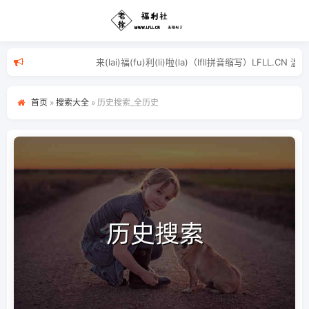
来(lai)福(fu)利(li)啦(la)（lfll
首页
»
搜索大全
»
历史搜索_全历史