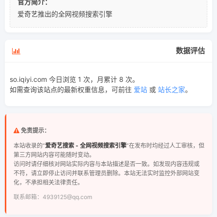
官方简介：
爱奇艺推出的全网视频搜索引擎
数据评估
so.iqiyi.com 今日浏览 1 次，月累计 8 次。
如需查询该站点的最新权重信息，可前往
爱站
或
站长之家
。
免责提示：
本站收录的“
爱奇艺搜索 - 全网视频搜索引擎
”在发布时均经过人工审核，但
第三方网站内容可能随时变动。
访问时请仔细核对网站实际内容与本站描述是否一致。如发现内容违规或
不符，请立即停止访问并联系管理员删除。本站无法实时监控外部网站变
化，不承担相关法律责任。
联系邮箱：4939125@qq.com