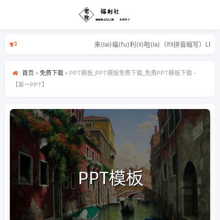
来(lai)福(fu)利(li)啦(la)（
首页
»
免费下载
»
PPT模板_PPT模版免费下载_免费PPT模板下载 -
【第一PPT】