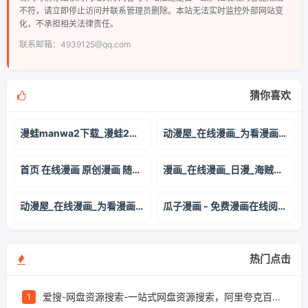
不符，请立即停止访问并联系管理员删除。本站无法实时监控外部网站变
化，不承担相关法律责任。
联系邮箱：4939125@qq.com
猜你喜欢
漫蛙manwa2下载_漫蛙2官方正版app最新免费安卓下载入口
动漫屋_在线漫画_为看漫画的人而生
首页 在线漫画 原创漫画 随时随地看漫画 - 再漫画
漫画_在线漫画_日漫_海贼王漫画_彩漫_条漫_妖神记漫画-SF漫画每日更新
动漫屋_在线漫画_为看漫画的人而生
瓜子漫画 - 免费漫画在线阅读_热门国漫每日更新
热门点击
爱搜-网盘资源搜索-一站式网盘资源搜索，阿里夸克百度迅雷UC全聚合
1