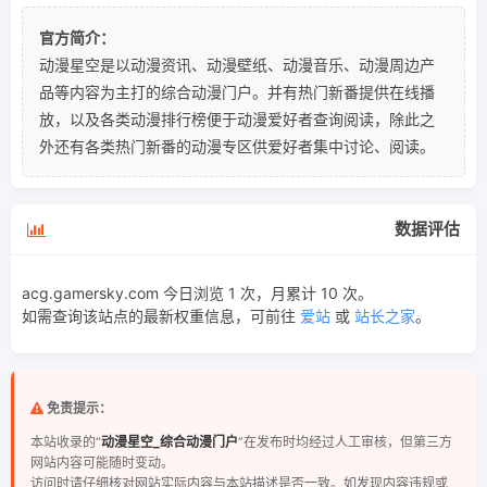
官方简介：
动漫星空是以动漫资讯、动漫壁纸、动漫音乐、动漫周边产
品等内容为主打的综合动漫门户。并有热门新番提供在线播
放，以及各类动漫排行榜便于动漫爱好者查询阅读，除此之
外还有各类热门新番的动漫专区供爱好者集中讨论、阅读。
数据评估
acg.gamersky.com 今日浏览 1 次，月累计 10 次。
如需查询该站点的最新权重信息，可前往
爱站
或
站长之家
。
免责提示：
本站收录的“
动漫星空_综合动漫门户
”在发布时均经过人工审核，但第三方
网站内容可能随时变动。
访问时请仔细核对网站实际内容与本站描述是否一致。如发现内容违规或