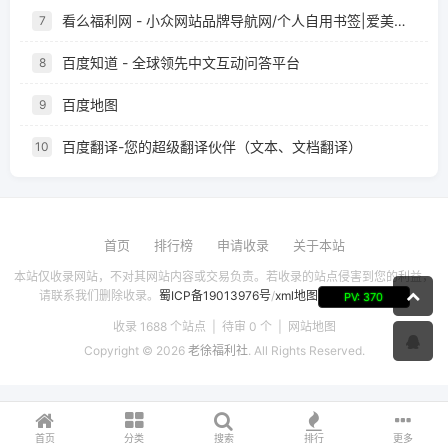
看么福利网 - 小众网站品牌导航网/个人自用书签|爱美儿信息科技有限公司
7
百度知道 - 全球领先中文互动问答平台
8
百度地图
9
百度翻译-您的超级翻译伙伴（文本、文档翻译）
10
首页
排行榜
申请收录
关于本站
本站仅收录网站，不对其网站内容或交易负责。若收录的站点侵害到您的利益，
请联系我们删除收录。
蜀ICP备19013976号
/
xml地图
PV: 370
收录 1688 个站点 | 待审 0 个 |
网站地图
Copyright © 2026
老徐福利社
. All Rights Reserved.
首页
分类
搜索
排行
更多