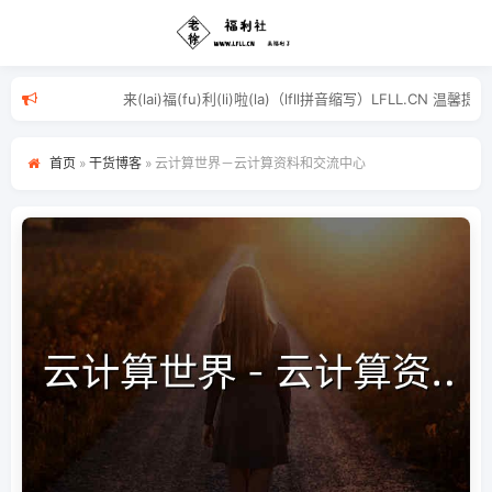
来(lai)福(fu)利(li)啦(la)（lfll拼音缩
首页
»
干货博客
»
云计算世界－云计算资料和交流中心