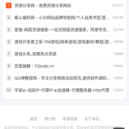
资源分享网 – 免费资源分享网站
3
23703
看么福利网 - 小众网站品牌导航网/个人自用书签|爱美儿信息科技有限公司
4
23048
爱搜-网盘资源搜索-一站式网盘资源搜索，阿里夸克百度迅雷UC全聚合
5
22146
游戏开发者之家-DM游戏|网单游戏|游戏素材/教程|游戏开发制作发布门户 - Powered by Discuz!
6
18656
游戏头条_攻略热点资源
7
16968
吾爱破解 - 52pojie.cn
8
16465
QQ神教程网 - 专注分享网络活动资讯,提供软件源码下载 - 一切只为你而存在
9
15893
宇宙ip-动态IP-代理IP-ip加速器-代理服务器-http代理
10
13606
首页
排行榜
申请收录
关于本站
本站仅收录网站，不对其网站内容或交易负责。若收录的站点侵害到您的利益，