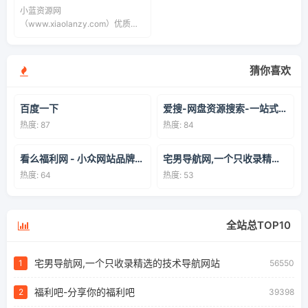
小蓝资源网
（www.xiaolanzy.com）优质网
络资源分享平台，提供最新原创技
术教程、网站源码、活动线报、破
解软件等，绿色安全的免费资源下
猜你喜欢
载站。
百度一下
爱搜-网盘资源搜索-一站式网盘资源搜索，阿里夸克百度迅雷UC全聚合
热度: 87
热度: 84
看么福利网 - 小众网站品牌导航网/个人自用书签|爱美儿信息科技有限公司
宅男导航网,一个只收录精选的技术导航网站
热度: 64
热度: 53
全站总TOP10
宅男导航网,一个只收录精选的技术导航网站
1
56550
福利吧-分享你的福利吧
2
39398