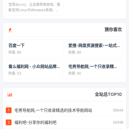
宝塔(bt.cn)，让运维简单高效。面
板支持Linux与Windows系统。一
键配置：LAMP/LNMP、网站、数
据库、FTP、SSL，通过Web端轻
松管理服务器。
猜你喜欢
百度一下
爱搜-网盘资源搜索-一站式网盘资源搜索，阿里夸克百度迅雷UC全聚合
热度: 80
热度: 69
看么福利网 - 小众网站品牌导航网/个人自用书签|爱美儿信息科技有限公司
宅男导航网,一个只收录精选的技术导航网站
热度: 53
热度: 50
全站总TOP10
宅男导航网,一个只收录精选的技术导航网站
1
56548
福利吧-分享你的福利吧
2
39398