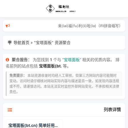
来(lai)福(fu)利(li)啦(la)
导航首页
»
"宝塔面板" 资源聚合
聚合报告：
为您找到
1
个与 “
宝塔面板
” 相关的优质内容。 排
名前列的站点包括
宝塔面板(bt.
等。
免责提示：
本站资源收录时均经人工审核，但第三方网站内容可能随时
变动。访问时请仔细核对网站实际内容与描述是否一致，如发现内容违规
或不符，请谨慎访问。本站无法实时监控外部网站变化，不承担相关法律
责任。
列表详情
宝塔面板(bt.cn) 简单好用的Linux/Windows服务器运维管理面板