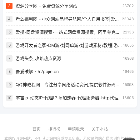
资源分享网 – 免费资源分享网站
3
23702
看么福利网 - 小众网站品牌导航网/个人自用书签|爱美儿信息科技有限公司
4
23048
爱搜-网盘资源搜索-一站式网盘资源搜索，阿里夸克百度迅雷UC全聚合
5
22136
游戏开发者之家-DM游戏|网单游戏|游戏素材/教程|游戏开发制作发布门户 - Powered by Discuz!
6
18655
游戏头条_攻略热点资源
7
16968
吾爱破解 - 52pojie.cn
8
16465
QQ神教程网 - 专注分享网络活动资讯,提供软件源码下载 - 一切只为你而存在
9
15893
宇宙ip-动态IP-代理IP-ip加速器-代理服务器-http代理
10
13606
首页
排行榜
申请收录
关于本站
本站仅收录网站，不对其网站内容或交易负责。若收录的站点侵害到您的利益，